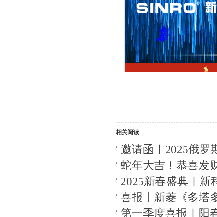
相关阅读
邀请函｜2025俄
蛇年大吉！恭喜发
2025新春盛典｜
喜报丨新菱《多塔
产业化》通过科技成
第一季度喜报｜阳