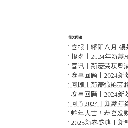
相关阅读
喜报丨骄阳八月 硕
报名丨2024年新
赛区正式开始报名！
喜讯丨新菱荣获粤
赛事回顾丨2024
幕！
回顾丨新菱惊艳亮相
会
赛事回顾丨2024
幕！
回首2024｜新菱年
蛇年大吉！恭喜发
2025新春盛典｜