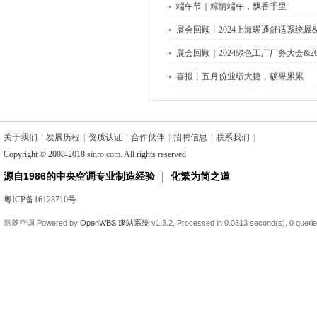
端午节｜粽情端午，飘香千里
展会回顾丨2024上海暖通舒适系统
展会回顾｜2024绿色工厂厂务大会&2
喜报丨五月份业绩大捷，硕果累累
关于我们
|
发展历程
|
资质认证
|
合作伙伴
|
招聘信息
|
联系我们
|
Copyright © 2008-2018
sinro.com
. All rights reserved
源自1986的中央空调专业制造经验 ｜ 化繁为简之道
粤ICP备16128710号
新菱空调
Powered by
OpenWBS 建站系统
v1.3.2,
Processed in 0.0313 second(s),
0 queri