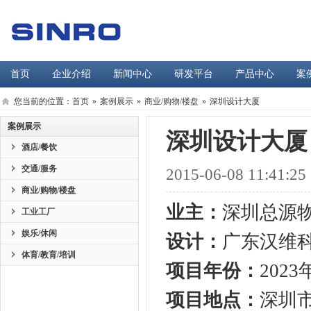
首页
企业介绍
新闻中心
研发平台
产品中心
案
您当前的位置：
首页
»
案例展示
»
商业/购物/楼盘
»
深圳设计大厦
案例展示
深圳设计大厦
酒店/餐饮
交通/服务
2015-06-08 11:41:25
商业/购物/楼盘
业主：
深圳总源
工业工厂
娱乐/休闲
设计：
广东汉维
体育/教育/培训
项目年份：
2023
项目地点：
深圳