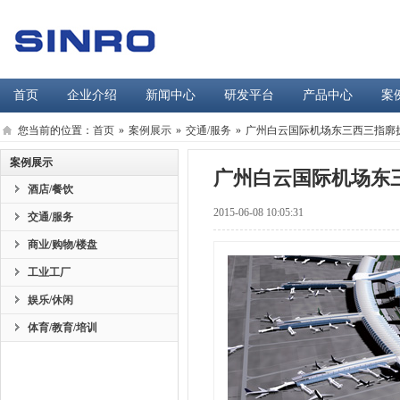
首页
企业介绍
新闻中心
研发平台
产品中心
案
您当前的位置：
首页
»
案例展示
»
交通/服务
»
广州白云国际机场东三西三指廓
案例展示
广州白云国际机场东
酒店/餐饮
2015-06-08 10:05:31
交通/服务
商业/购物/楼盘
工业工厂
娱乐/休闲
体育/教育/培训