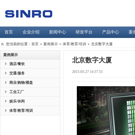
首页
企业介绍
新闻中心
研发平台
产品中心
案
您当前的位置：
首页
»
案例展示
»
体育/教育/培训
»
北京数字大厦
案例展示
北京数字大厦
酒店/餐饮
2015-05-27 14:37:53
交通/服务
商业/购物/楼盘
工业工厂
娱乐/休闲
体育/教育/培训